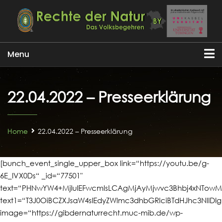
Menu
22.04.2022 – Presseerklärung
Home
22.04.2022 – Presseerklärung
[bunch_event_single_upper_box link=“https://youtu.be/g-
6E_IVX0Ds“ _id=“77501"
text=“PHNwYW4+MjIuIEFwcmlsLCAgMjAyMjwvc3Bhbj4xNTow
text1=“T3J0OiBCZXJsaW4sIEdyZWlmc3dhbGRlciBTdHJhc3NlI
image=“https://gibdernaturrecht.muc-mib.de/wp-