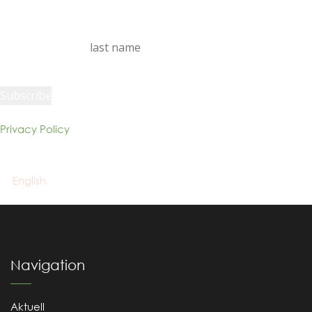
last name
Privacy Policy
© 2023 Eco Jurisprudence Monitor – all rights reserved.
English
Navigation
Aktuell